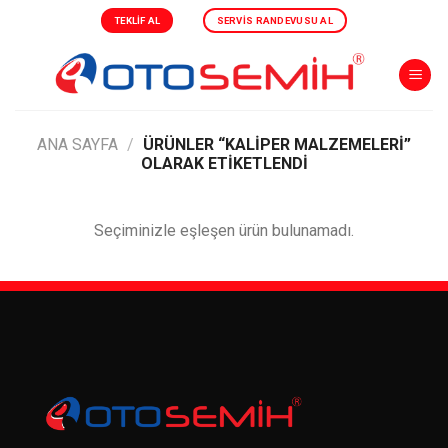
Skip
TEKLIF AL
SERVIS RANDEVUSU AL
to
content
ANA SAYFA
/
ÜRÜNLER “KALIPER MALZEMELERI”
OLARAK ETIKETLENDI
Seçiminizle eşleşen ürün bulunamadı.