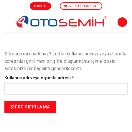
Skip
TEKLIF AL
SERVIS RANDEVUSU AL
to
content
Şifrenizi mi unuttunuz? Lütfen kullanıcı adınızı veya e-posta
adresinizi girin. Yeni bir şifre oluşturmanız için e-posta
adresinize bir bağlantı gönderilecektir.
Gerekli
Kullanıcı adı veya e-posta adresi
*
ŞIFRE SIFIRLAMA