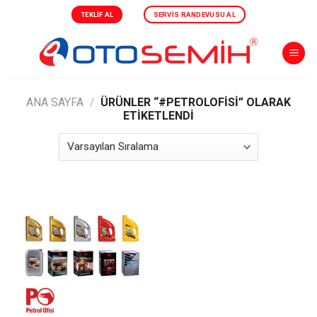
Skip
TEKLIF AL
SERVIS RANDEVUSU AL
to
content
ANA SAYFA
/
ÜRÜNLER “#PETROLOFİSİ” OLARAK
ETIKETLENDI