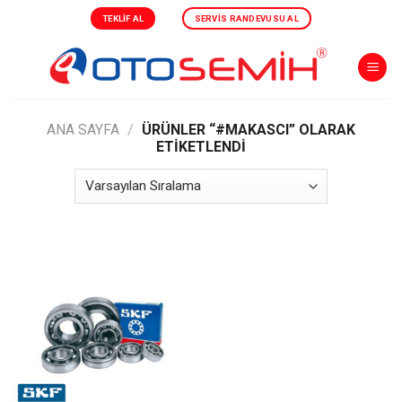
Skip
TEKLIF AL
SERVIS RANDEVUSU AL
to
content
ANA SAYFA
/
ÜRÜNLER “#MAKASCI” OLARAK
ETIKETLENDI