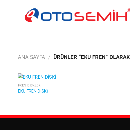
Skip
to
content
ANA SAYFA
/
ÜRÜNLER “EKU FREN” OLARAK
FREN DISKLERI
EKU FREN DİSKİ