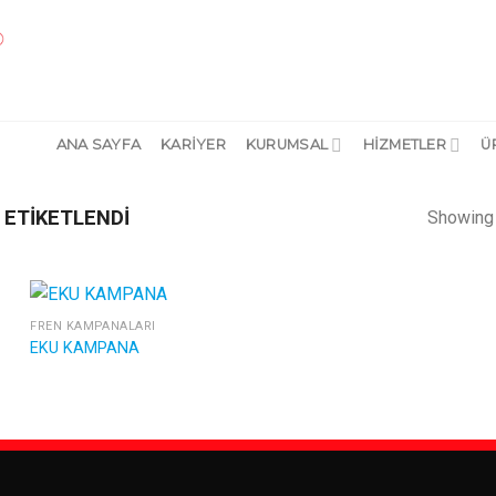
ANA SAYFA
KARİYER
KURUMSAL
HİZMETLER
Ü
 ETIKETLENDI
Showing 
FREN KAMPANALARI
EKU KAMPANA