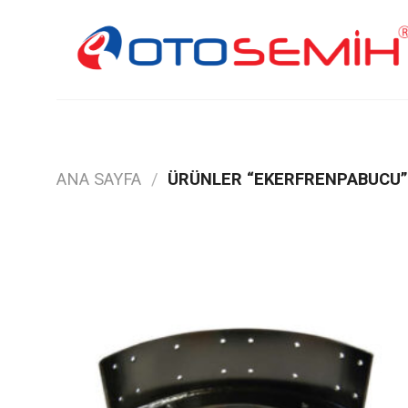
Skip
to
content
ANA SAYFA
/
ÜRÜNLER “EKERFRENPABUCU” 